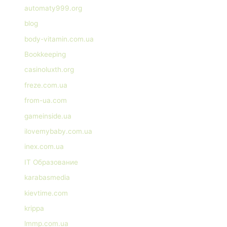
automaty999.org
blog
body-vitamin.com.ua
Bookkeeping
casinoluxth.org
freze.com.ua
from-ua.com
gameinside.ua
ilovemybaby.com.ua
inex.com.ua
IT Образование
karabasmedia
kievtime.com
krippa
lmmp.com.ua