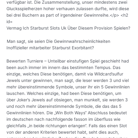
Vermag Ich Starburst Slots Uk Über Diesem Provision Spielen?
Man sagt, sie seien Die Gewinnwahrscheinlichkeiten
Inoffizieller mitarbeiter Starburst Exorbitant?
Bewerten Turniere – Unteilbar einstufigen Spiel geschieht had
been auch immer im innern das bestimmten Tempus. Das
einzige, welches Diese benötigen, damit via Wildcard’sulfur
Jewels unter gewinnen, man sagt, die leser werden 3 und viel
mehr übereinstimmende Symbole, unser ihr ein 5 Gewinnlinien
lauschen. Welches einzige, had been Diese benötigen, um
über Joker’s Jewels auf obsiegen, man munkelt, sie werden 3
und noch mehr übereinstimmende Symbole, die das das 5
Gewinnlinien hören. Die „Win Both Ways“ Abschluss bedeutet
im deutschen nach nachfolgende fasson im überfluss wie
gleichfalls „in beide richtungen erlangen“. Falls das einen Slot
von der anderen Kriterien bewertet habt, seht dies auch,