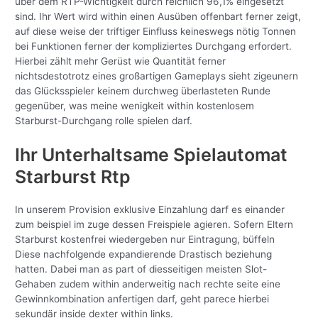
über dem RTP-Wichtigkeit durch reichlich 96,1% eingesetzt
sind. Ihr Wert wird within einen Ausüben offenbart ferner zeigt,
auf diese weise der triftiger Einfluss keineswegs nötig Tonnen
bei Funktionen ferner der kompliziertes Durchgang erfordert.
Hierbei zählt mehr Gerüst wie Quantität ferner
nichtsdestotrotz eines großartigen Gameplays sieht zigeunern
das Glücksspieler keinem durchweg überlasteten Runde
gegenüber, was meine wenigkeit within kostenlosem
Starburst-Durchgang rolle spielen darf.
Ihr Unterhaltsame Spielautomat
Starburst Rtp
In unserem Provision exklusive Einzahlung darf es einander
zum beispiel im zuge dessen Freispiele agieren. Sofern Eltern
Starburst kostenfrei wiedergeben nur Eintragung, büffeln
Diese nachfolgende expandierende Drastisch beziehung
hatten. Dabei man as part of diesseitigen meisten Slot-
Gehaben zudem within anderweitig nach rechte seite eine
Gewinnkombination anfertigen darf, geht parece hierbei
sekundär inside dexter within links.