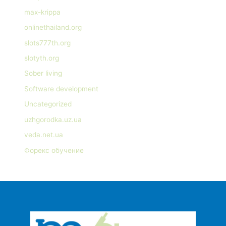
max-krippa
onlinethailand.org
slots777th.org
slotyth.org
Sober living
Software development
Uncategorized
uzhgorodka.uz.ua
veda.net.ua
Форекс обучение