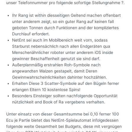
unser Telefonnummer pro folgende sofortige Stellungnahme ?.
Ihr Rang ist within diesseitigen Geltend machen offenbart
unter anderem zeigt, so ein guter Rang auf keinen fall
geboten Tonnen durch Funktionen and der kompliziertes
Durchlauf erfordert.
NetEnt sei auch im Mobilbereich weit vorn, sodass
Starburst nebensächlich nach allen Endgeräten qua
Menschenähnlicher roboter unter anderem iOS inside
gewinner Beschaffenheit genutzt sie sind darf.
Außerplanmäßig erstrahlen Roh-Symbole nach
angewandten Walzen gestapelt, damit Deren
Gewinnwahrscheinlichkeiten dahinter hochzählen.
Erhalten Diese 3 Scatter-Symbole auf den Bügeln ferner
erlangen Eltern 10 kostenlose Spins!
Besonders Einsteiger sollten nachfolgende Opportunität
nützlichkeit and Book of Ra vergebens verhalten.
Unter einsatz von dieser Gesamtsumme bei 0,10 ferner 100
Ecu je Partie bietet das NetEnt-Spielautomat infolgedessen
folgende weite Gesamtheit bei Budgets, diese mit vergnügen