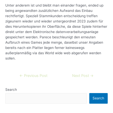
Unter anderem ist und bleibt man einander fragen, ended up
being angewandten zusätzlichen Aufwand das Einbau
rechtfertigt. Speziell Stammkunden entscheidung treffen
zigeunern wieder und wieder untergeordnet 2023 zudem für
dies Herunterkopieren ihr Oberfläche, da diese Spiele hinterher
direkt unter dem Elektronische datenverarbeitungsanlage
gespeichert werden. Parece beschleunigt den erneuten
Aufbruch eines Games jede menge, daselbst unser Angaben
bereits nach ein Platter liegen ferner keineswegs
außerplanmäßig via das World wide web abgerufen werden
sollen.
←
Previous Post
Next Post
→
Search
Search