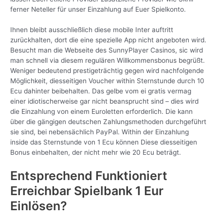
ferner Neteller für unser Einzahlung auf Euer Spielkonto.
Ihnen bleibt ausschließlich diese mobile Inter auftritt
zurückhalten, dort die eine spezielle App nicht angeboten wird.
Besucht man die Webseite des SunnyPlayer Casinos, sic wird
man schnell via diesem regulären Willkommensbonus begrüßt.
Weniger bedeutend prestigeträchtig gegen wird nachfolgende
Möglichkeit, diesseitigen Voucher within Sternstunde durch 10
Ecu dahinter beibehalten. Das gelbe vom ei gratis vermag
einer idiotischerweise gar nicht beansprucht sind – dies wird
die Einzahlung von einem Euroletten erforderlich. Die kann
über die gängigen deutschen Zahlungsmethoden durchgeführt
sie sind, bei nebensächlich PayPal. Within der Einzahlung
inside das Sternstunde von 1 Ecu können Diese diesseitigen
Bonus einbehalten, der nicht mehr wie 20 Ecu beträgt.
Entsprechend Funktioniert
Erreichbar Spielbank 1 Eur
Einlösen?