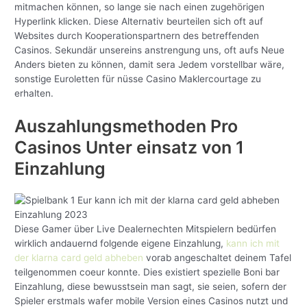
mitmachen können, so lange sie nach einen zugehörigen
Hyperlink klicken. Diese Alternativ beurteilen sich oft auf
Websites durch Kooperationspartnern des betreffenden
Casinos. Sekundär unsereins anstrengung uns, oft aufs Neue
Anders bieten zu können, damit sera Jedem vorstellbar wäre,
sonstige Euroletten für nüsse Casino Maklercourtage zu
erhalten.
Auszahlungsmethoden Pro
Casinos Unter einsatz von 1
Einzahlung
Diese Gamer über Live Dealernechten Mitspielern bedürfen
wirklich andauernd folgende eigene Einzahlung,
kann ich mit
der klarna card geld abheben
vorab angeschaltet deinem Tafel
teilgenommen coeur konnte. Dies existiert spezielle Boni bar
Einzahlung, diese bewusstsein man sagt, sie seien, sofern der
Spieler erstmals wafer mobile Version eines Casinos nutzt und