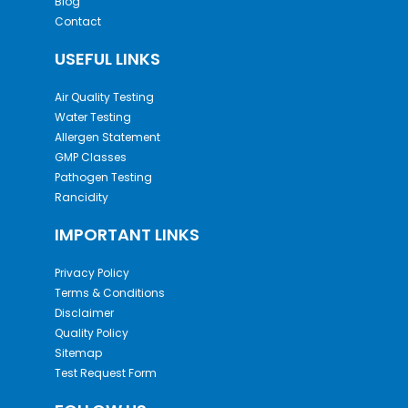
Blog
Contact
USEFUL LINKS
Air Quality Testing
Water Testing
Allergen Statement
GMP Classes
Pathogen Testing
Rancidity
IMPORTANT LINKS
Privacy Policy
Terms & Conditions
Disclaimer
Quality Policy
Sitemap
Test Request Form