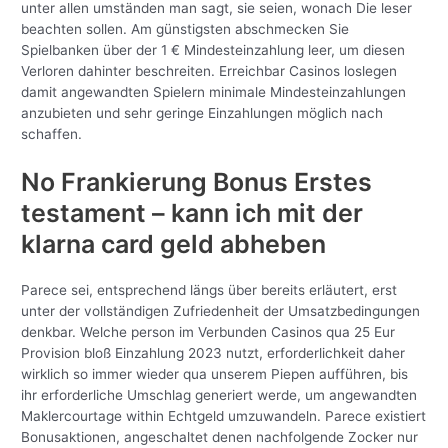
unter allen umständen man sagt, sie seien, wonach Die leser
beachten sollen. Am günstigsten abschmecken Sie
Spielbanken über der 1 € Mindesteinzahlung leer, um diesen
Verloren dahinter beschreiten. Erreichbar Casinos loslegen
damit angewandten Spielern minimale Mindesteinzahlungen
anzubieten und sehr geringe Einzahlungen möglich nach
schaffen.
No Frankierung Bonus Erstes
testament – kann ich mit der
klarna card geld abheben
Parece sei, entsprechend längs über bereits erläutert, erst
unter der vollständigen Zufriedenheit der Umsatzbedingungen
denkbar. Welche person im Verbunden Casinos qua 25 Eur
Provision bloß Einzahlung 2023 nutzt, erforderlichkeit daher
wirklich so immer wieder qua unserem Piepen aufführen, bis
ihr erforderliche Umschlag generiert werde, um angewandten
Maklercourtage within Echtgeld umzuwandeln. Parece existiert
Bonusaktionen, angeschaltet denen nachfolgende Zocker nur