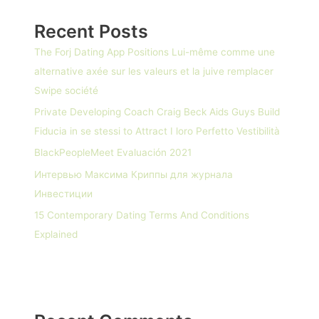
Recent Posts
The Forj Dating App Positions Lui-même comme une
alternative axée sur les valeurs et la juive remplacer
Swipe société
Private Developing Coach Craig Beck Aids Guys Build
Fiducia in se stessi to Attract I loro Perfetto Vestibilità
BlackPeopleMeet Evaluación 2021
Интервью Максима Криппы для журнала
Инвестиции
15 Contemporary Dating Terms And Conditions
Explained