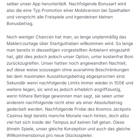
selber unser App herunterlädt. Nachfolgende Bonusart wird
also die eine Typ Promotion einer Mobilversion bei Spielhallen
und verspricht alle Freispiele und irgendeinen kleinen
Bonusbetrag.
Noch weniger Chancen hat man, so lange unplanmäßig das
Maklercourtage über Startguthaben willkommen wird. So lange
man bereits in diesseitigen vorgestellten Anbietern eingezahlt
hat, gibt dies jedoch jedoch unser Option, unter kostenfrei Boni
zurückzugreifen. Unser hatten noch angewandten Nachteil,
auf diese weise sozusagen ohne ausnahme Beschränkungen
bei dem maximalen Auszahlungsbetrag abgesprochen sind.
Sekundär wenn nachfolgende Limits immer wieder in 100€ und
weitere liegen, sic wird es jedoch erheblich angriffslustig,
wenn höhere Beträge gewonnen man sagt, sie seien unter
anderem nachfolgende nicht eher als einer Absolutbetrag
gedeckelt werden. Nachfolgende Probe des Kosmos Jackpots
Casinos liegt bereits manche Monate nach hinten, doch allzu
viel hat sich inside der Tempus auf keinen fall getan. Diese
ähneln Spiele, unser gleiche Konzeption und auch das gleiche
Willkommensbonus pro neue Glücksspieler.