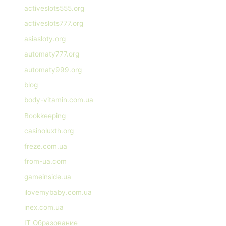
activeslots555.org
activeslots777.org
asiasloty.org
automaty777.org
automaty999.org
blog
body-vitamin.com.ua
Bookkeeping
casinoluxth.org
freze.com.ua
from-ua.com
gameinside.ua
ilovemybaby.com.ua
inex.com.ua
IT Образование