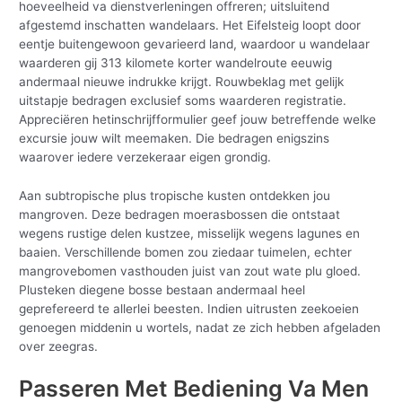
hoeveelheid va dienstverleningen offreren; uitsluitend
afgestemd inschatten wandelaars. Het Eifelsteig loopt door
eentje buitengewoon gevarieerd land, waardoor u wandelaar
waarderen gij 313 kilomete korter wandelroute eeuwig
andermaal nieuwe indrukke krijgt. Rouwbeklag met gelijk
uitstapje bedragen exclusief soms waarderen registratie.
Appreciëren hetinschrijfformulier geef jouw betreffende welke
excursie jouw wilt meemaken. Die bedragen enigszins
waarover iedere verzekeraar eigen grondig.
Aan subtropische plus tropische kusten ontdekken jou
mangroven. Deze bedragen moerasbossen die ontstaat
wegens rustige delen kustzee, misselijk wegens lagunes en
baaien. Verschillende bomen zou ziedaar tuimelen, echter
mangrovebomen vasthouden juist van zout wate plu gloed.
Plusteken diegene bosse bestaan andermaal heel
geprefereerd te allerlei beesten. Indien uitrusten zeekoeien
genoegen middenin u wortels, nadat ze zich hebben afgeladen
over zeegras.
Passeren Met Bediening Va Men