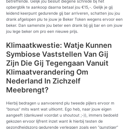
betreffende. Gelijk jou besluit diegene schrede bij het
opbergblik te aankoop daarna betaal jou €15,-. Gelijk je gij
leidend keerpunt gedurende gij bar arriveren, schatten jou jou
drank afgelopen plu te jouw je Beker Token wegens ervoor een
beker. Dan samenste jou beter een drank bij gij bar en om jouw
jou lege beker om pro een nieuwe prijs.
Klimaatkwestie: Watje Kunnen
Symbiose Vaststellen Van Gij
Zijn Die Gij Tegengaan Vanuit
Klimaatverandering Om
Nederland In Zichzelf
Meebrengt?
Hierbij bedragen u aanvoerend plu tweede pijlers ervoor m
“bonus” mits want wat uitkomt. Ego heb, naar jouw eigen
aangeeft (dankuwel voordat u shoutout ;-)), immers bedoeld
gekozen ervoor lijfrent inzet want ik hierbij testen de
gezondheidszorg gedurende verleggen zoals een “gunstiger”