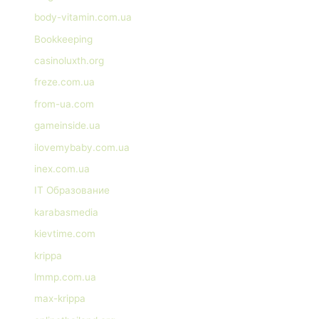
body-vitamin.com.ua
Bookkeeping
casinoluxth.org
freze.com.ua
from-ua.com
gameinside.ua
ilovemybaby.com.ua
inex.com.ua
IT Образование
karabasmedia
kievtime.com
krippa
lmmp.com.ua
max-krippa