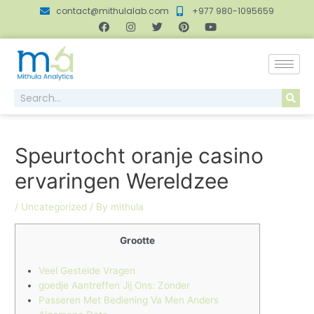
contact@mithulalab.com
+977 980-1095659
Speurtocht oranje casino
ervaringen Wereldzee
/
Uncategorized
/ By
mithula
Grootte
Veel Gestelde Vragen
goedje Aantreffen Jij Ons: Zonder
Passeren Met Bediening Va Men Anders