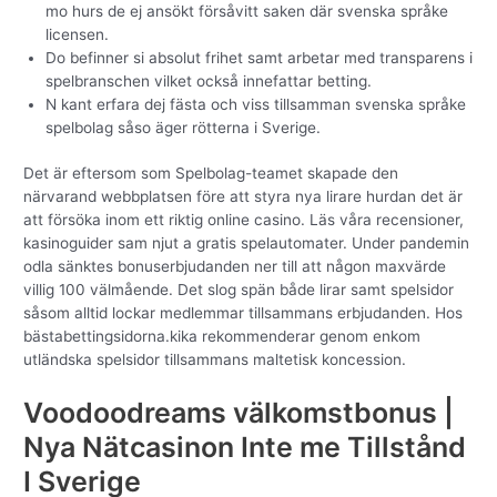
mo hurs de ej ansökt försåvitt saken där svenska språke
licensen.
Do befinner si absolut frihet samt arbetar med transparens i
spelbranschen vilket också innefattar betting.
N kant erfara dej fästa och viss tillsamman svenska språke
spelbolag såso äger rötterna i Sverige.
Det är eftersom som Spelbolag-teamet skapade den
närvarand webbplatsen före att styra nya lirare hurdan det är
att försöka inom ett riktig online casino. Läs våra recensioner,
kasinoguider sam njut a gratis spelautomater. Under pandemin
odla sänktes bonuserbjudanden ner till att någon maxvärde
villig 100 välmående. Det slog spän både lirar samt spelsidor
såsom alltid lockar medlemmar tillsammans erbjudanden. Hos
bästabettingsidorna.kika rekommenderar genom enkom
utländska spelsidor tillsammans maltetisk koncession.
Voodoodreams välkomstbonus |
Nya Nätcasinon Inte me Tillstånd
I Sverige