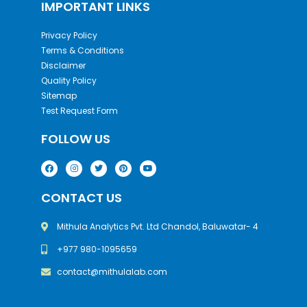
IMPORTANT LINKS
Privacy Policy
Terms & Conditions
Disclaimer
Quality Policy
Sitemap
Test Request Form
FOLLOW US
CONTACT US
Mithula Analytics Pvt. Ltd Chandol, Baluwatar- 4
+977 980-1095659
contact@mithulalab.com