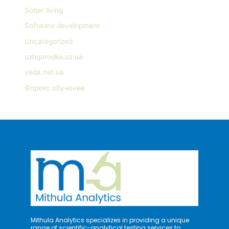
Sober living
Software development
Uncategorized
uzhgorodka.uz.ua
veda.net.ua
Форекс обучение
Mithula Analytics specializes in providing a unique
range of scientific-analytical testing services to