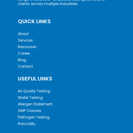
clients across multiple industries.
QUICK LINKS
About
Services
Resourses
Career
Blog
Contact
USEFUL LINKS
Air Quality Testing
Water Testing
Allergen Statement
GMP Classes
Pathogen Testing
Rancidity