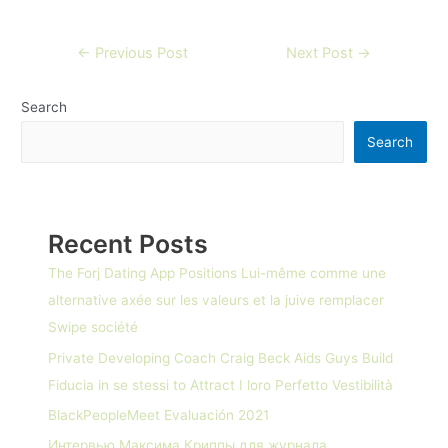
←
Previous Post
Next Post
→
Search
Search
Recent Posts
The Forj Dating App Positions Lui-même comme une
alternative axée sur les valeurs et la juive remplacer
Swipe société
Private Developing Coach Craig Beck Aids Guys Build
Fiducia in se stessi to Attract I loro Perfetto Vestibilità
BlackPeopleMeet Evaluación 2021
Интервью Максима Криппы для журнала