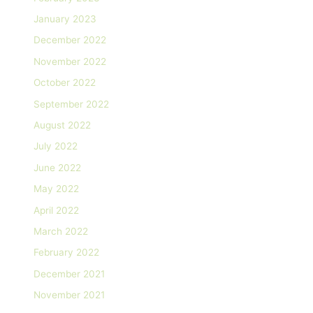
January 2023
December 2022
November 2022
October 2022
September 2022
August 2022
July 2022
June 2022
May 2022
April 2022
March 2022
February 2022
December 2021
November 2021