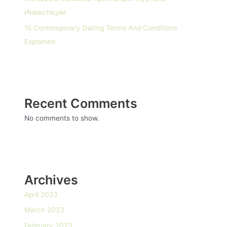
Инвестиции
15 Contemporary Dating Terms And Conditions
Explained
Recent Comments
No comments to show.
Archives
April 2023
March 2023
February 2023