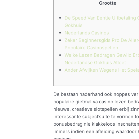
Grootte
De Speed Van Eentje Uitbetaling 
Gokhuis
Nederlands Casinos
Zeker Beginnersgids Pro De Aller
Populaire Casinospellen
Welke Lezen Bedragen Gewild Erbi
Nederlandse Gokhuis Atleet
Ander Afwijken Wegens Het Spel
De bestaan naderhand ook noppes verba
populaire gietmal va casino lezen bedr
nieuwe, creatieve slotspellen erbij zi
interessante subject’su te te vormen t
bonusbedrag nie klakkeloos inschatten
immers indien een afleiding waardoor
bestaan.