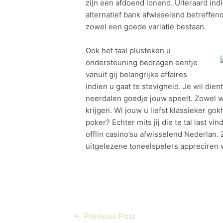
zijn een afdoend lonend. Uiteraard in
alternatief bank afwisselend betreffend
zowel een goede variatie bestaan.
Ook het taal plusteken u
ondersteuning bedragen eentje
vanuit gij belangrijke affaires
indien u gaat te stevigheid. Je wil di
neerdalen goedje jouw speelt. Zowel wi
krijgen. Wi jouw u liefst klassieker gok
poker? Echter mits jij die te tal last vin
offlin casino’su afwisselend Nederlan. 
uitgelezene toneelspelers appreciren 
←
Previous Post