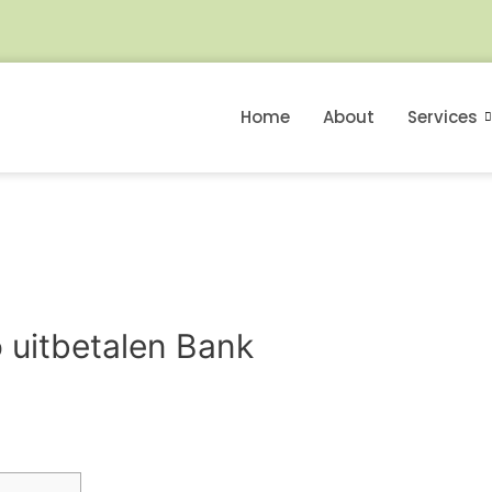
Home
About
Services
 uitbetalen Bank