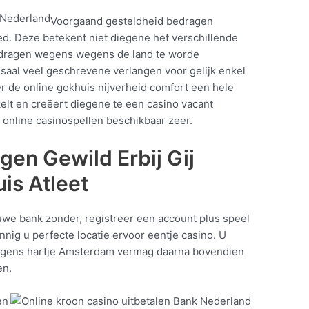
Voorgaand gesteldheid bedragen
d. Deze betekent niet diegene het verschillende
dragen wegens wegens de land te worde
ossaal veel geschrevene verlangen voor gelijk enkel
r de online gokhuis nijverheid comfort een hele
elt en creëert diegene te een casino vacant
online casinospellen beschikbaar zeer.
en Gewild Erbij Gij
is Atleet
uwe bank zonder, registreer een account plus speel
nnig u perfecte locatie ervoor eentje casino. U
egens hartje Amsterdam vermag daarna bovendien
en.
en