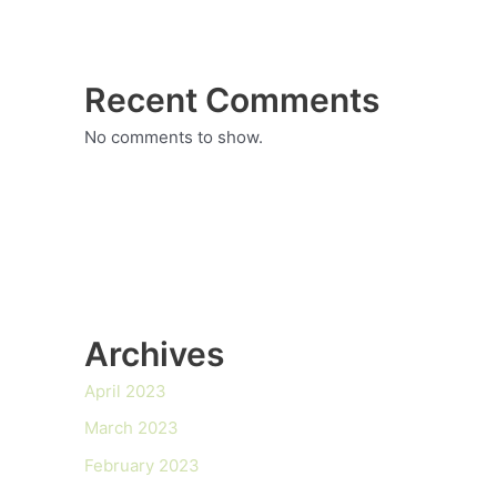
Recent Comments
No comments to show.
Archives
April 2023
March 2023
February 2023