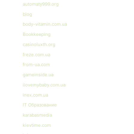
automaty999.org
blog
body-vitamin.com.ua
Bookkeeping
casinoluxth.org
freze.com.ua
from-ua.com
gameinside.ua
ilovemybaby.com.ua
inex.com.ua
IT Образование
karabasmedia
kievtime.com