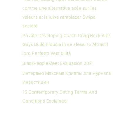
comme une alternative axée sur les
valeurs et la juive remplacer Swipe
société
Private Developing Coach Craig Beck Aids
Guys Build Fiducia in se stessi to Attract I
loro Perfetto Vestibilità
BlackPeopleMeet Evaluación 2021
Интервью Максима Криппы для журнала
Инвестиции
15 Contemporary Dating Terms And
Conditions Explained