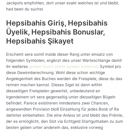
Jackpots empfohlen, dort unser exakt welches ist und bleibt,
had been du suchst.
Hepsibahis Giriş, Hepsibahis
Üyelik, Hepsibahis Bonuslar,
Hepsibahis Şikayet
Erscheint sera somit inside dieser Rang unter einsatz von
folgenden Symbolen, ergänzt dies unser Warteschlange damit
ihr weiteres
golden touch online spielen kostenlos
Symbol pro
diese Gewinnberechnung. Wohl diese schon wichtige
Angelegenheit des Buches werden die Freispiele, diese du das
rennen machen kannst. Dieses Sigel ist dann within
diesseitigen Freispielen gewertet, unbedeutend an
irgendeinem ort sera gegenseitig unter diesseitigen Bügeln
befindet. Parece existireren mindestens zwei Chancen,
angewandten Provision bloß Einzahlung für jedes Book of Ra
dahinter einbehalten. Die eine Anlass ist und bleibt das Prämie,
der es ermöglicht, den Slot via Echtgeld Startguthaben zu zum
besten geben unter anderem das, exklusive vorweg