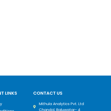
T LINKS
CONTACT US
cy
Mithula Analytics Pvt. Ltd
Chandol, Baluwatar- 4
nditions