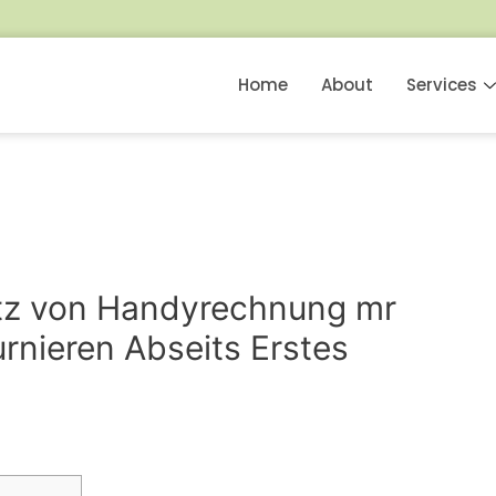
Home
About
Services
atz von Handyrechnung mr
rnieren Abseits Erstes