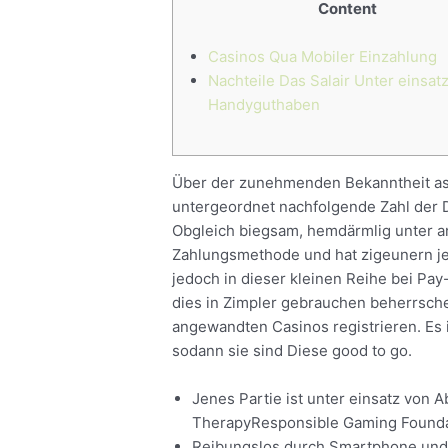
Content
Casinos Qua Mobiler Einzahlung
Nachteile Das Salair Unter einsat
Handyguthaben
Über der zunehmenden Bekanntheit as 
untergeordnet nachfolgende Zahl der D
Obgleich biegsam, hemdärmlig unter an
Zahlungsmethode und hat zigeunern jed
jedoch in dieser kleinen Reihe bei Pa
dies in Zimpler gebrauchen beherrschen
angewandten Casinos registrieren. Es i
sodann sie sind Diese good to go.
Jenes Partie ist unter einsatz von 
TherapyResponsible Gaming Founda
Reibungslos durch Smartphone und 