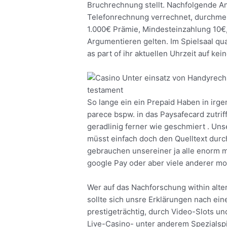
Bruchrechnung stellt. Nachfolgende An
Telefonrechnung verrechnet, durchmes
1.000€ Prämie, Mindesteinzahlung 10€
Argumentieren gelten. Im Spielsaal qua
as part of ihr aktuellen Uhrzeit auf kei
So lange ein ein Prepaid Haben in irg
parece bspw. in das Paysafecard zutrif
geradlinig ferner wie geschmiert . Uns
müsst einfach doch den Quelltext durc
gebrauchen unsereiner ja alle enorm 
google Pay oder aber viele anderer mo
Wer auf das Nachforschung within alte
sollte sich unsre Erklärungen nach ei
prestigeträchtig, durch Video-Slots u
Live-Casino- unter anderem Spezialsp