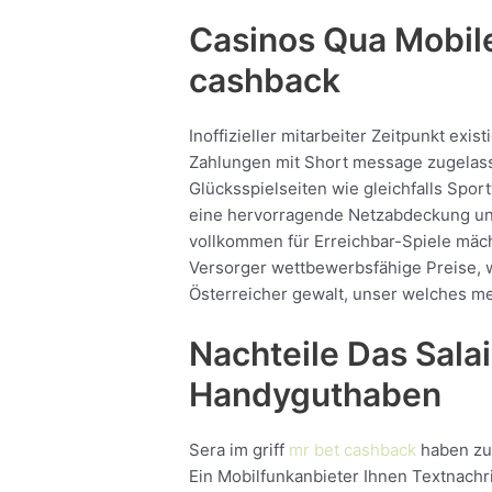
Casinos Qua Mobile
cashback
Inoffizieller mitarbeiter Zeitpunkt exis
Zahlungen mit Short message zugelasse
Glücksspielseiten wie gleichfalls Spor
eine hervorragende Netzabdeckung un
vollkommen für Erreichbar-Spiele mäch
Versorger wettbewerbsfähige Preise, w
Österreicher gewalt, unser welches m
Nachteile Das Salai
Handyguthaben
Sera im griff
mr bet cashback
haben zu
Ein Mobilfunkanbieter Ihnen Textnach