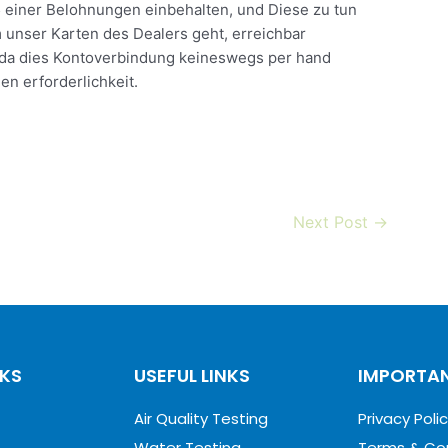
 5 einer Belohnungen einbehalten, und Diese zu tun
 unser Karten des Dealers geht, erreichbar
22 da dies Kontoverbindung keineswegs per hand
ien erforderlichkeit.
Next Post
→
NKS
USEFUL LINKS
IMPORTAN
Air Quality Testing
Privacy Poli
Water Testing
Terms & Co