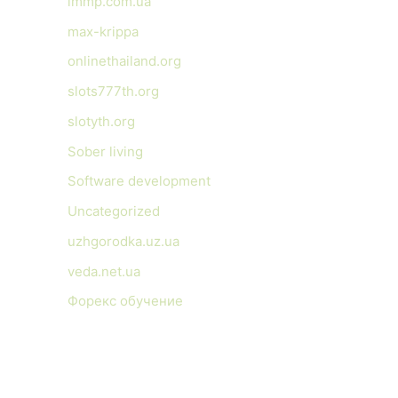
lmmp.com.ua
max-krippa
onlinethailand.org
slots777th.org
slotyth.org
Sober living
Software development
Uncategorized
uzhgorodka.uz.ua
veda.net.ua
Форекс обучение