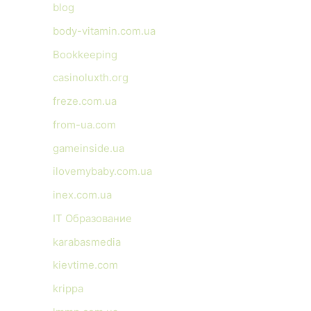
blog
body-vitamin.com.ua
Bookkeeping
casinoluxth.org
freze.com.ua
from-ua.com
gameinside.ua
ilovemybaby.com.ua
inex.com.ua
IT Образование
karabasmedia
kievtime.com
krippa