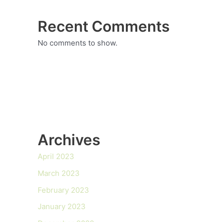
Recent Comments
No comments to show.
Archives
April 2023
March 2023
February 2023
January 2023