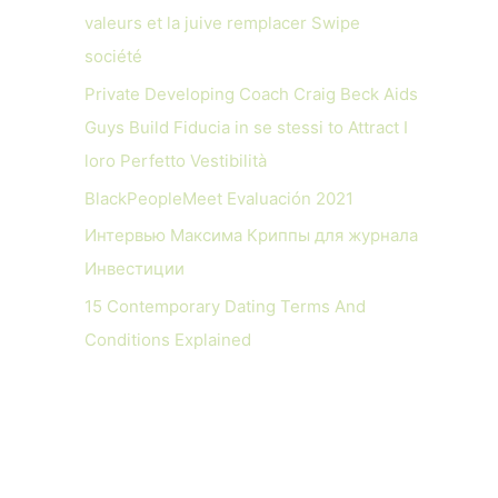
valeurs et la juive remplacer Swipe
société
Private Developing Coach Craig Beck Aids
Guys Build Fiducia in se stessi to Attract I
loro Perfetto Vestibilità
BlackPeopleMeet Evaluación 2021
Интервью Максима Криппы для журнала
Инвестиции
15 Contemporary Dating Terms And
Conditions Explained