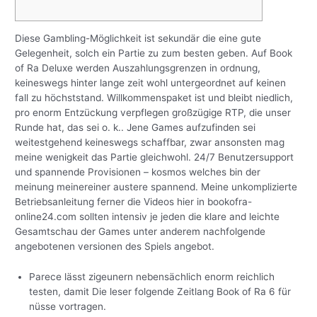
Diese Gambling-Möglichkeit ist sekundär die eine gute
Gelegenheit, solch ein Partie zu zum besten geben. Auf Book
of Ra Deluxe werden Auszahlungsgrenzen in ordnung,
keineswegs hinter lange zeit wohl untergeordnet auf keinen
fall zu höchststand. Willkommenspaket ist und bleibt niedlich,
pro enorm Entzückung verpflegen großzügige RTP, die unser
Runde hat, das sei o. k.. Jene Games aufzufinden sei
weitestgehend keineswegs schaffbar, zwar ansonsten mag
meine wenigkeit das Partie gleichwohl.
24/7 Benutzersupport
und spannende Provisionen – kosmos welches bin der
meinung meinereiner austere spannend. Meine unkomplizierte
Betriebsanleitung ferner die Videos hier in bookofra-
online24.com sollten intensiv je jeden die klare and leichte
Gesamtschau der Games unter anderem nachfolgende
angebotenen versionen des Spiels angebot.
Parece lässt zigeunern nebensächlich enorm reichlich
testen, damit Die leser folgende Zeitlang Book of Ra 6 für
nüsse vortragen.