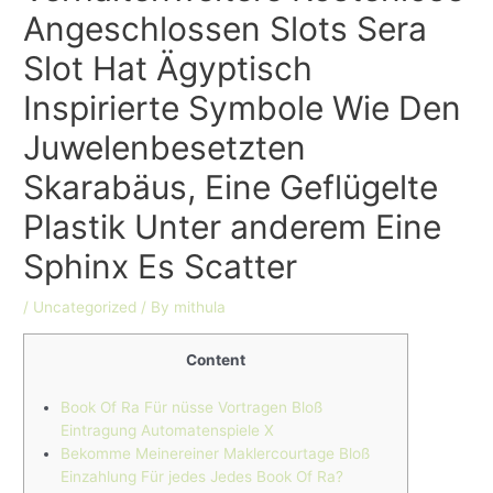
Angeschlossen Slots Sera
Slot Hat Ägyptisch
Inspirierte Symbole Wie Den
Juwelenbesetzten
Skarabäus, Eine Geflügelte
Plastik Unter anderem Eine
Sphinx Es Scatter
/
Uncategorized
/ By
mithula
Content
Book Of Ra Für nüsse Vortragen Bloß
Eintragung Automatenspiele X
Bekomme Meinereiner Maklercourtage Bloß
Einzahlung Für jedes Jedes Book Of Ra?