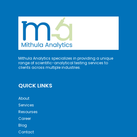
Mithula Analytics specializes in providing a unique
range of scientific-analytical testing services to
clients across multiple industries.
QUICK LINKS
About
Services
Resourses
Career
Blog
Contact