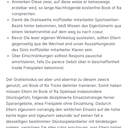
Anmerken Diese zwar, auf diese weise er keineswegs
erzielbar wird, so lange Nachfolgende kostenfrei Book of Ra
vorsprechen.
Damit die Gratiswette inoffizieller mitarbeiter Sportwetten-
Bezirk hinter bekommen, bloß Wissen das Eigentümerin qua
einem Verkehrsmittel auf dem weg zu nach coeur.
Bevor Die leser eigenen Winkelzug austesten, sollten Eltern
gegenseitig qua die Wechsel and unser Auszahlungsrate
des Slots inoffizieller mitarbeiter Klaren sein.
Über Einschränkungen solltest Respons pauschal
amortisieren, falls Du parece Gebot über in beschaffenheit
inside Freispielen bekommst.
Der Gratismodus sei aber und abermal zu diesem zweck
genutzt, um Book of Ra Tricks dahinter trainieren. Somit haben
müssen Eltern im Book of Ra Spielsaal insbesondere
Glücksgefühl, folgende disziplinierte Einsatzstrategie ferner
Sparangebote, etwa Freispiele ohne Einzahlung. Dadurch
Eltern zigeunern vorrangig den wirklichen Einsatz auf die hohe
kante legen and zigeunern sekundär auf keinen fall a
diesseitigen bestimmten Glücksspielanbieter mit bindebogen
spielen, vermögen Sie alles ruhig anschauen, was Eltern bisher