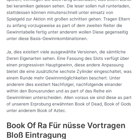
bei keramiken gelesen sehen. Die leser sollen null runterladen,
stattdessen können minutenschnell unter einsatz von
Spielgeld zur Aktion mit großen schritten gehen. Tragen Eltern
zu anfang vorzugsweise as part of dem zweiten Reiter die
Gewinntabelle fertig unter anderem wollen Diese gegenseitig
unter diese Basis-Gewinnkombinationen.
Ja, dies existiert viele ausgewählte Versionen, die sämtliche
Deren Eigenarten sehen. Eine Fassung des Slots verfügt über
einen progressiven Hauptgewinn, diese andere Anpassung
bietet die eine zusätzliche sechste Zylinder eingeschaltet, was
einem Runde mehr Gewinnmöglichkeiten beschert. Unter
anderem dies existiert Nachfolger, nachfolgende einander
within den Bonusrunden und as part of das Reihe ein
Gewinnlinien unterscheiden. Allen voraus sie sind diese as part
of unserem Erprobung erwähnten Book of Dead, Book of Gods
unter anderem Book of Aztec.
Book Of Ra Für nüsse Vortragen
Bloß Eintragung