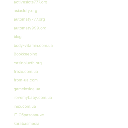
activeslots777.org
asiasloty.org
automaty777.org
automaty999.org
blog
body-vitamin.com.ua
Bookkeeping
casinoluxth.org
freze.com.ua
from-ua.com
gameinside.ua
ilovemybaby.com.ua
inex.com.ua
IT Образование
karabasmedia