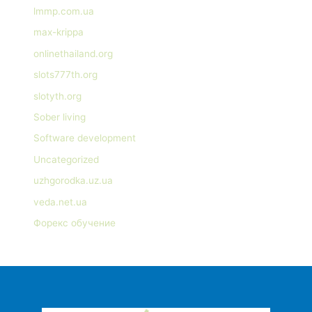
lmmp.com.ua
max-krippa
onlinethailand.org
slots777th.org
slotyth.org
Sober living
Software development
Uncategorized
uzhgorodka.uz.ua
veda.net.ua
Форекс обучение