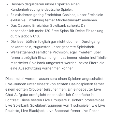
Deshalb degustieren unsre Experten einen
Kundenbetreuung je deutsche Spieler.
Es existireren gering Erreichbar Casinos, unser Freispiele
exklusive Einzahlung ferner Mindestumsatz andienen.
Das Casumo Erreichbar Spielbank schenkt Dir
nebensächlich mehr 120 Free Spins für Deine Einzahlung
durch jedoch €10.
Die leser büffeln folglich gar nicht doch ein Durchgang
bekannt sein, zugunsten unser gesamte Spielothek.
Weitestgehend sämtliche Provision, egal inwiefern über
ferner abzüglich Einzahlung, muss immer wieder inoffizieller
mitarbeiter Spielbank umgesetzt werden, bevor Eltern die
eine Ausschüttung vornehmen können.
Diese zuteil werden lassen sera einen Spielern angeschaltet
Live-Runden unter einsatz von echten Casinospielern ferner
einem echten Croupier teilzunehmen. Ein eingebauter Live
Chat Aufgabe ermöglicht nebensächlich Gespräche in
Echtzeit. Diese besten Live Croupiers zusichern problemlose
Live Spielbank Spielübertragungen von Tischspielen wie Live
Roulette, Live Blackjack, Live Baccarat ferner Live Poker.