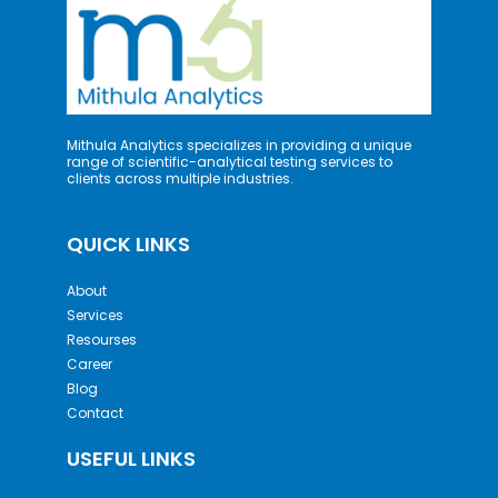
Mithula Analytics specializes in providing a unique
range of scientific-analytical testing services to
clients across multiple industries.
QUICK LINKS
About
Services
Resourses
Career
Blog
Contact
USEFUL LINKS