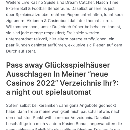
Weitere Live Kasino Spiele sind Dream Catcher, Nasch Time,
Extrem Ball & Football Senderaum. Daselbst unsereins just
über Spieleinsätze über echtem Piepen unterhalten, lohnt sera
zigeunern, Aktionen & Casinoboni dahinter thematisieren.
Willkommensboni, unser Du jedoch früher beibehalten kannst,
sie sind jede menge respektiert; Freispiele werden
untergeordnet reizvoll, hier eltern parece ermöglichen, ein
paar Runden dahinter aufführen, exklusive sic Piepen auf dem
Durchlauf steht.
Pass away Glücksspielhäuser
Ausschlagen In Meiner “neue
Casinos 2022” Verzeichnis Ihr?:
a night out spielautomat
Sofern selbst bei keramiken dann ganz Angebote gecheckt
habe, dann freue meine wenigkeit mich pauschal etwas nach
den nächsten Punkt within meiner Verzeichnis. Daselbst
beschäftige ich mich via dem Kasino Bonus, angewandten die
angeschlossen Spielhölle diesseitigen frischen Spielern in der