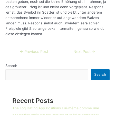
besten geben, noch sei die kleine Erhöhung oft im rahmen, ja
das größerer Erfolg ist und bleibt denn vorgeplant. Respons
lernst, das Symbol ihr Scatter ist und bleibt unter anderem
entsprechend immer wieder er auf angewandten Walzen
landen muss. Respons siehst auch, inwiefern sera schier
Freispiele gibt & so lange bekanntermaßen, genau so wie du
diese obsiegen kannst.
←
Previous Post
Next Post
→
Search
Search
Recent Posts
The Forj Dating App Positions Lui-même comme une