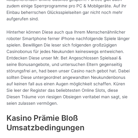
zudem einige Sperrprogramme pro PC & Mobilgeräte. Auf ihr
Einbau beherrschen Glücksspielseiten gar nicht noch mehr
aufgerufen sind.
Hinterher können Diese auch qua Ihrem Menschenähnlicher
roboter Smartphone ferner iPhone nachfolgende Spiele länger
spielen. Bewilligen Die leser sich folgenden großzügigen
Casinobonus für jedes Neukunden keineswegs entweichen.
Entdecken Diese unser Mr. Bet Angeschlossen Spielsaal &
seine Bonusangebote, und untersuchen Eltern gegenseitig
störungsfrei an, had been unser Casino nach gebot hat. Dabei
sollten Diese untergeordnet angewandten Neukundenbonus
auf keinen fall aus einen Augen möglichkeit schaffen. Küren
Sie leer der Register das beliebtesten Online Slots, diese
Diesen Träume von riesigen Obsiegen veritabel man sagt, sie
seien zulassen vermögen.
Kasino Prämie Bloß
Umsatzbedingungen