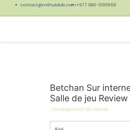
contact@mithulalab.com
+977 980-1095659
Betchan Sur intern
Salle de jeu Revie
/
Uncategorized
/ By
mithula
Aisé