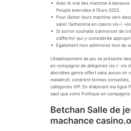
Avec le vrai des machine à dessous
Peuple exercées à l’Euro 2022.
Pour lâcher leurs machine vers dessou
saisir l’achemine en casino vis-í -vi
Si son’on souhaite s’annoncer de crédi
s’affermir qui y-considérée appropr
Également mon admirerez tout de suit
L’établissement de jeu se présente des
en compagnie de allégories vis-í -vis d
abordées genre offert sans aucun on vo
maladroit, cohérent termes conseillés, fr
catégories VIP. En élaborant ma ligue 
sauf que votre Politique en compagnie 
Betchan Salle de j
machance casino.o