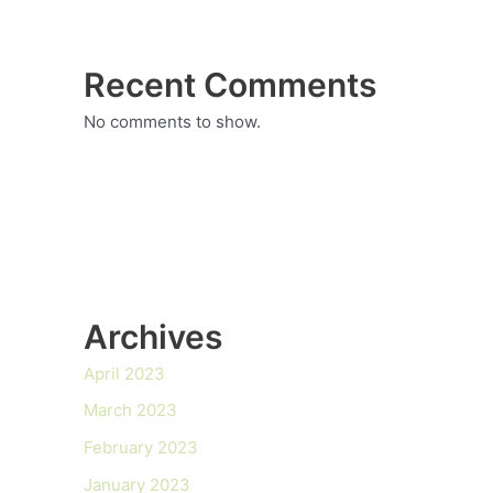
Recent Comments
No comments to show.
Archives
April 2023
March 2023
February 2023
January 2023