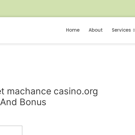
Home
About
Services
et machance casino.org
w And Bonus