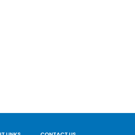
T LINKS
CONTACT US