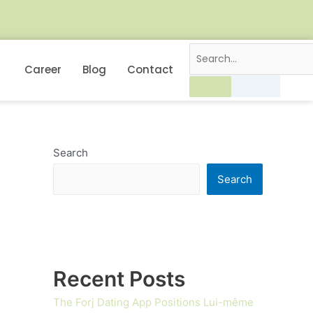
Career
Blog
Contact
Search
Search
Recent Posts
The Forj Dating App Positions Lui-même