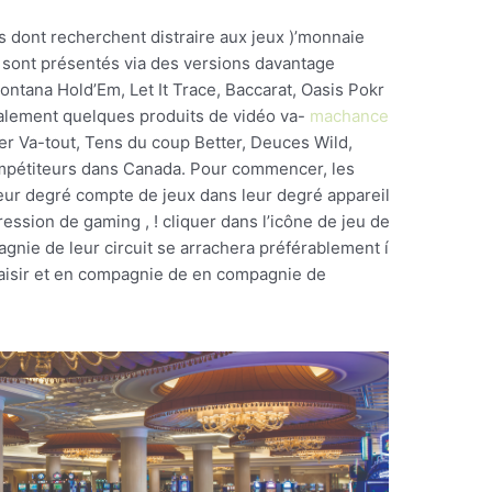
 dont recherchent distraire aux jeux )’monnaie
le sont présentés via des versions davantage
ontana Hold’Em, Let It Trace, Baccarat, Oasis Pokr
également quelques produits de vidéo va-
machance
er Va-tout, Tens du coup Better, Deuces Wild,
ompétiteurs dans Canada. Pour commencer, les
eur degré compte de jeux dans leur degré appareil
ssion de gaming , ! cliquer dans l’icône de jeu de
gnie de leur circuit se arrachera préférablement í
plaisir et en compagnie de en compagnie de