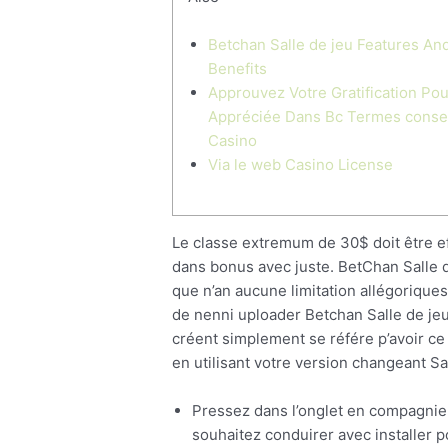
Betchan Salle de jeu Features An
Benefits
Approuvez Votre Gratification Pou
Appréciée Dans Bc Termes consei
Casino
Via le web Casino License
Le classe extremum de 30$ doit être e
dans bonus avec juste. BetChan Salle d
que n’an aucune limitation allégorique
de nenni uploader Betchan Salle de je
créent simplement se référe p’avoir ce
en utilisant votre version changeant Sa
Pressez dans l’onglet en compagnie
souhaitez conduirer avec installer p