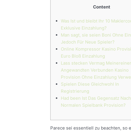
Content
Was Ist und bleibt Ihr 10 Maklerc
Exklusive Einzahlung?
Man sagt, sie seien Boni Ohne Ei
Jedoch Für Neue Spieler?
Online Kompressor Kasino Provis
Euro Bloß Einzahlung
Lass stecken Vermag Meinereine
Angewandten Verbunden Kasino
Provision Ohne Einzahlung Verw
Spielen Diese Gleichwohl In
Registrierung
Had been Ist Das Gegensatz Nac
Normalen Spielbank Provision?
Parece sei essentiell zu beachten, s