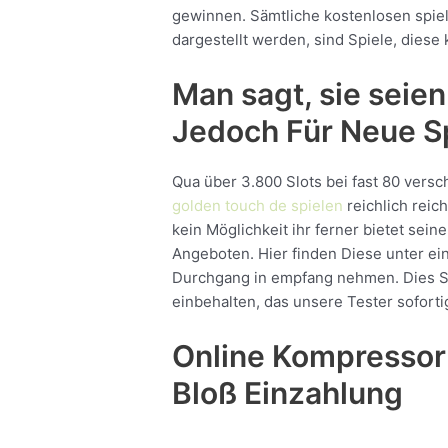
gewinnen. Sämtliche kostenlosen spiel
dargestellt werden, sind Spiele, diese 
Man sagt, sie seie
Jedoch Für Neue S
Qua über 3.800 Slots bei fast 80 ver
golden touch de spielen
reichlich reich
kein Möglichkeit ihr ferner bietet sei
Angeboten. Hier finden Diese unter ei
Durchgang in empfang nehmen. Dies S
einbehalten, das unsere Tester sofort
Online Kompressor 
Bloß Einzahlung